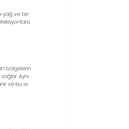
e yağ ve ter 
feksiyonlara 
an bölgelerin 
sağlar. Aynı 
r ve bu ısı 