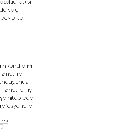
zaltıcı etkisi 
de salgı 
böylelikle 
n kendilerini 
hizmeti ile 
ulunduğunuz 
izmeti en iyi 
aşa hitap eder 
rofesyonel bir 
urnu
ti