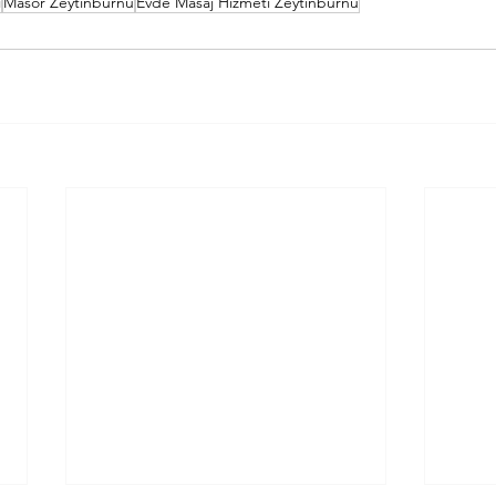
i
Masör Zeytinburnu
Evde Masaj Hizmeti Zeytinburnu