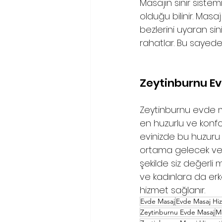
Masajın sinir sistemi 
olduğu bilinir. 
Masaj
bezlerini uyaran sini
rahatlar. Bu sayede
Zeytinburnu E
Zeytinburnu evde mas
en huzurlu ve konforl
evinizde bu huzuru i
ortama gelecek ve m
şekilde siz değerli
ve kadınlara da er
hizmet sağlanır.
Evde Masaj
Evde Masaj Hi
Zeytinburnu Evde Masaj
M