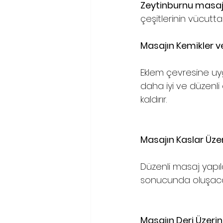
Zeytinburnu masa
çeşitlerinin vücuttaki
Masajın Kemikler ve
Eklem çevresine uyg
daha iyi ve düzenli
kaldırır.
Masajın Kaslar Üzer
Düzenli masaj yapıld
sonucunda oluşacak 
Masajın Deri Üzerind