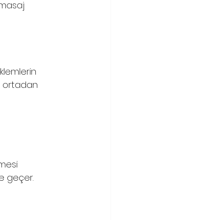
 masaj 
klemlerin 
a ortadan 
kmesi 
e geçer.