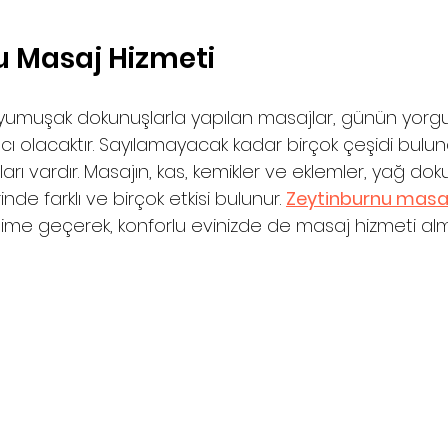
u Masaj Hizmeti
e, yumuşak dokunuşlarla yapılan masajlar, günün yor
cı olacaktır. Sayılamayacak kadar birçok çeşidi bulu
arı vardır. Masajın, kas, kemikler ve eklemler, yağ dokus
nde farklı ve birçok etkisi bulunur. 
Zeytinburnu masa
işime geçerek, konforlu evinizde de masaj hizmeti a