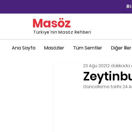
B
Masöz
Türkiye'nin Masöz Rehberi
Ana Sayfa
Masözler
Tüm Semtler
Diğer İller
23 Ağu 2021
2 dakikada 
Zeytinb
Güncelleme tarihi:
24 A