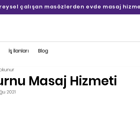
ireysel çalışan masözlerden evde masaj hizme
İş İlanları
Blog
okunur
urnu Masaj Hizmeti
ğu 2021