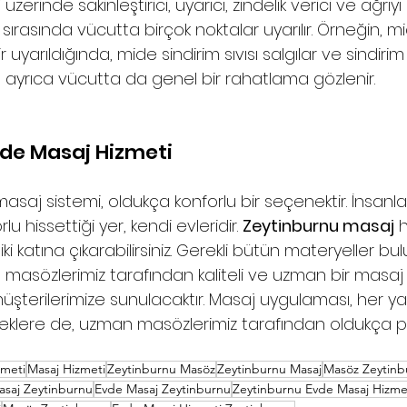
üzerinde sakinleştirici, uyarıcı, zindelik verici ve ağrıyı a
 
sırasında vücutta birçok noktalar uyarılır. Örneğin, mi
r uyarıldığında, mide sindirim sıvısı salgılar ve sindirim 
 ayrıca vücutta da genel bir rahatlama gözlenir.
vde Masaj Hizmeti
aj sistemi, oldukça konforlu bir seçenektir. İnsanları
u hissettiği yer, kendi evleridir. 
Zeytinburnu masaj
 
ki katına çıkarabilirsiniz. Gerekli bütün materyeller b
asözlerimiz tarafından kaliteli ve uzman bir masaj h
 müşterilerimize sunulacaktır. Masaj uygulaması, her y
keklere de, uzman masözlerimiz tarafından oldukça p
zmeti
Masaj Hizmeti
Zeytinburnu Masöz
Zeytinburnu Masaj
Masöz Zeytinb
asaj Zeytinburnu
Evde Masaj Zeytinburnu
Zeytinburnu Evde Masaj Hizme