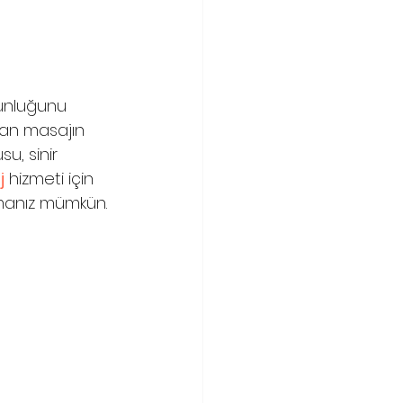
gunluğunu 
nan masajın 
u, sinir 
j
 hizmeti için 
lmanız mümkün. 