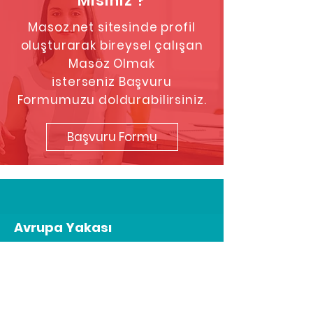
Misiniz ?
Masoz.net sitesinde profil
oluşturarak bireysel çalışan
Masöz Olmak
isterseniz
Başvuru
Formumuzu doldurabilirsiniz.
Başvuru Formu
Avrupa Yakası
Beyoğlu
Taksim
Bağcılar
Şişli
Beşiktaş
Fatih