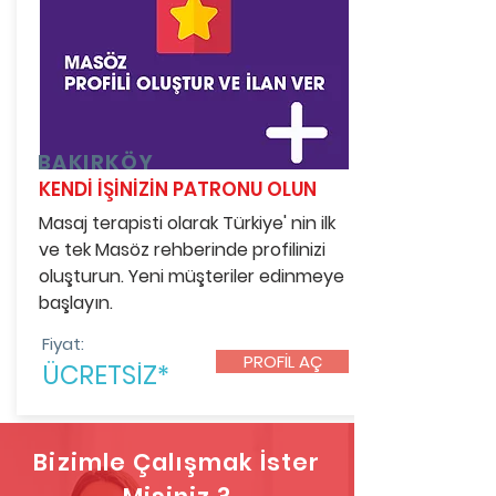
BAKIRKÖY
KENDİ İŞİNİZİN PATRONU OLUN
Masaj terapisti olarak Türkiye' nin ilk
ve tek Masöz rehberinde profilinizi
oluşturun. Yeni müşteriler edinmeye
başlayın.
Fiyat:
PROFİL AÇ
ÜCRETSİZ*
Bizimle Çalışmak İster