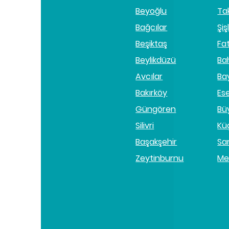
Beyoğlu
Ta
Bağcılar
Şişl
Beşiktaş
Fa
Beylikdüzü
Ba
Avcılar
Ba
Bakırköy
Es
Güngören
Bü
Silivri
Kü
Başakşehir
Sa
Zeytinburnu
Me