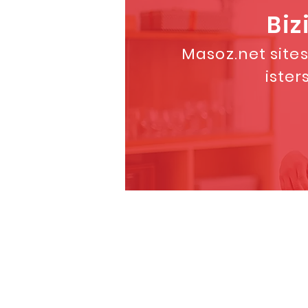
Biz
Masoz.net sites
ister