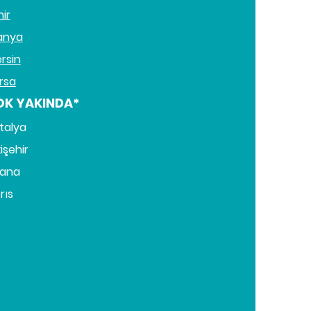
mir
anya
rsin
rsa
OK YAKINDA*
talya
işehir
ana
rıs