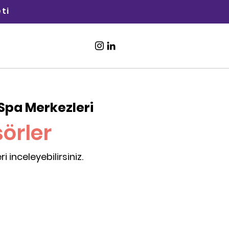
ti
Ücretsiz İlan
Ver
pa Merkezleri
örler
 inceleyebilirsiniz.