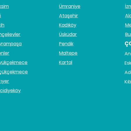
ksim
Ümraniye
İz
i
Ataşehir
Al
tih
Kadıköy
Me
hçelievler
Üsküdar
Bu
Ç
yrampaşa
Pendik
enler
Maltepe
An
yükçekmece
Kartal
Esk
çükçekmece
Ad
rıyer
Kıb
cidiyeköy