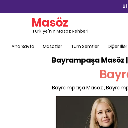
B
Masöz
Türkiye'nin Masöz Rehberi
Ana Sayfa
Masözler
Tüm Semtler
Diğer İller
Bayrampaşa Masöz |
Bayr
Bayrampaşa Masöz
,
Bayramp