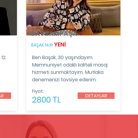
BAYRAMPAŞA
YENİ
BAŞAK NUR
 12
Ben Başak, 30 yaşındayım.
Memnuniyet odaklı kaliteli masaj
hizmeti sunmaktayım. Mutlaka
denemenizi tavsiye ederim.
Fiyat:
AR
DETAYLAR
2800 TL