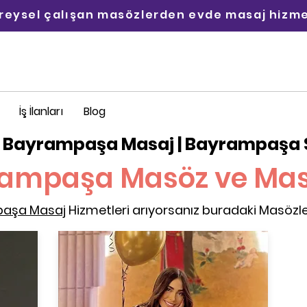
ireysel çalışan masözlerden evde masaj hizme
İş İlanları
Blog
 Bayrampaşa Masaj | Bayrampaşa S
ampaşa Masöz ve Mas
aşa Masaj
Hizmetleri arıyorsanız buradaki Masözleri