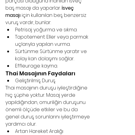
parçası olduğuna inanılan İsveç 
baş masajı da yaparlar. 
İsveç 
masajı
 için kullanılan beş benzersiz 
vuruş vardır, bunlar:
Petrisaj: yoğurma ve sıkma. 
Tapotement: Eller veya parmak 
uçlarıyla yapılan vurma.
Sürtünme: Sürtünme yaratır ve 
kolay kan dolaşımı sağlar.
Effleurage: kayma.
Thai Masajının Faydaları
Geliştirilmiş Duruş
Thai masajının duruşu iyileştirdiğine 
hiç şüphe yoktur. Masaj yerde 
yapıldığından, omuriliğin duruşunu 
önemli ölçüde etkiler ve bu da 
genel duruş sorunlarını iyileştirmeye 
yardımcı olur.
Artan Hareket Aralığı