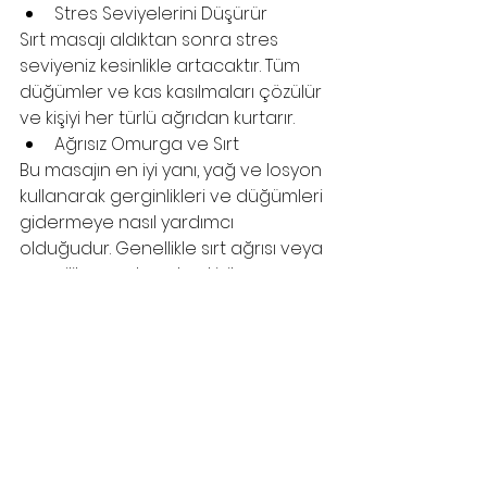
Stres Seviyelerini Düşürür
Sırt masajı aldıktan sonra stres 
seviyeniz kesinlikle artacaktır. Tüm 
düğümler ve kas kasılmaları çözülür 
ve kişiyi her türlü ağrıdan kurtarır. 
Ağrısız Omurga ve Sırt
Bu masajın en iyi yanı, yağ ve losyon 
kullanarak gerginlikleri ve düğümleri 
gidermeye nasıl yardımcı 
olduğudur. Genellikle sırt ağrısı veya 
omurilik sorunları olan kişiler 
masajdan çok faydalanır.
İsveç Masajı
Thai Masajı
Masaj
Evde Masaj
Thai Masajı