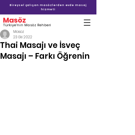
Bireysel çalışan masözlerden evde masaj
hizmeti
Masöz
Türkiye'nin Masöz Rehberi
Masoz
23 Eki 2022
Thai Masajı ve İsveç
Masajı – Farkı Öğrenin