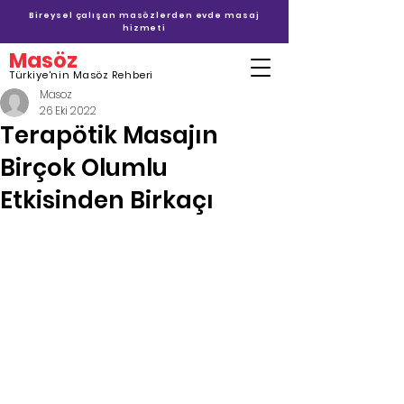
Bireysel çalışan masözlerden evde masaj
hizmeti
Masöz
Türkiye'nin Masöz Rehberi
Masoz
26 Eki 2022
Terapötik Masajın
Birçok Olumlu
Etkisinden Birkaçı