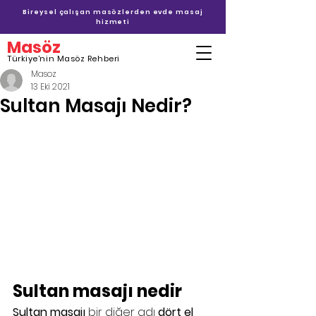
Bireysel çalışan masözlerden evde masaj
hizmeti
Masöz
Türkiye'nin Masöz Rehberi
Masoz
13 Eki 2021
Sultan Masajı Nedir?
Sultan masajı nedir
Sultan masajı
 bir diğer adı 
dört el 