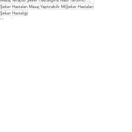
Şeker Hastaları Masaj Yaptırabilir Mi
Şeker Hastaları
Şeker Hastalığı
Masaj
Butik Masaj
Masaj Terapi Faydaları Nelerdir
Hepsini Gör
Son Yazılar