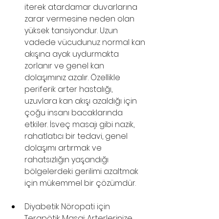
iterek atardamar duvarlarına 
zarar vermesine neden olan 
yüksek tansiyondur. Uzun 
vadede vücudunuz normal kan 
akışına ayak uydurmakta 
zorlanır ve genel kan 
dolaşımınız azalır. Özellikle 
periferik arter hastalığı, 
uzuvlara kan akışı azaldığı için 
çoğu insanı bacaklarında 
etkiler. İsveç masajı gibi nazik, 
rahatlatıcı bir tedavi, genel 
dolaşımı artırmak ve 
rahatsızlığın yaşandığı 
bölgelerdeki gerilimi azaltmak 
için mükemmel bir çözümdür. 
Diyabetik Nöropati için 
Terapötik Masaj: Arterlerinize 