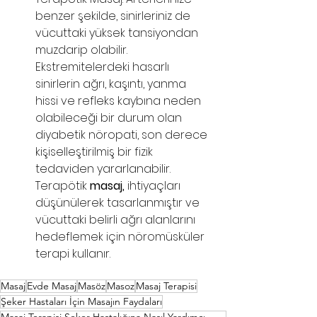
benzer şekilde, sinirleriniz de 
vücuttaki yüksek tansiyondan 
muzdarip olabilir. 
Ekstremitelerdeki hasarlı 
sinirlerin ağrı, kaşıntı, yanma 
hissi ve refleks kaybına neden 
olabileceği bir durum olan 
diyabetik nöropati, son derece 
kişiselleştirilmiş bir fizik 
tedaviden yararlanabilir. 
Terapötik 
masaj,
 ihtiyaçları 
düşünülerek tasarlanmıştır ve 
vücuttaki belirli ağrı alanlarını 
hedeflemek için nöromüsküler 
terapi kullanır. 
Masaj
Evde Masaj
Masöz
Masoz
Masaj Terapisi
Şeker Hastaları İçin Masajın Faydaları
Masaj Terapisi Şeker Hastalığına Nasıl Yardımcı Olur