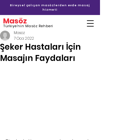
Bireysel çalışan masözlerden evde masaj
hizmeti
Masöz
Türkiye'nin Masöz Rehberi
Masoz
7 Oca 2022
Şeker Hastaları İçin
Masajın Faydaları