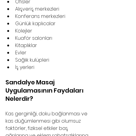
Ofisler
Alışveriş merkezleri
Konferans merkezleri
Günlük kaplıcalar
Kolejler
Kuaför salonları
Kitaplıklar
Evler
Sağlık kulüpleri
İş yerleri
Sandalye Masaj 
Uygulamasının Faydaları 
Nelerdir?
Kas gerginliği, doku bağlanması ve 
kas düğümlenmesi gibi olumsuz 
faktörler, fiziksel etkiler baş 
ağrılarına ve eklem rahatsızlıklarına 