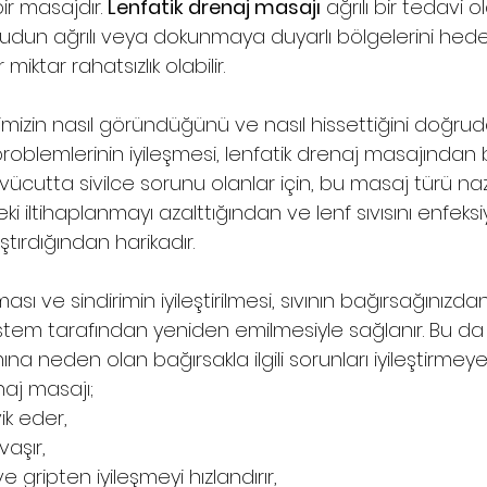
ir masajdır. 
Lenfatik drenaj masajı
 ağrılı bir tedavi o
udun ağrılı veya dokunmaya duyarlı bölgelerini hede
miktar rahatsızlık olabilir. 
ldimizin nasıl göründüğünü ve nasıl hissettiğini doğru
 problemlerinin iyileşmesi, lenfatik drenaj masajından
vücutta sivilce sorunu olanlar için, bu masaj türü naz
eki iltihaplanmayı azalttığından ve lenf sıvısını enfeks
tırdığından harikadır.
ası ve sindirimin iyileştirilmesi, sıvının bağırsağınızda
istem tarafından yeniden emilmesiyle sağlanır. Bu da k
lımına neden olan bağırsakla ilgili sorunları iyileştirmey
enaj masajı;
vik eder,
vaşır,
ve gripten iyileşmeyi hızlandırır,