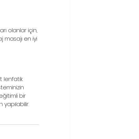
rı olanlar için, 
j masajı en iyi 
 lenfatik 
steminizin 
ğitimli bir 
yapılabilir. 