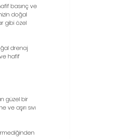
afif basınç ve 
nizin doğal 
 gibi özel 
ğal drenaj 
ve hafif 
n güzel bir 
e ve aşırı sıvı 
ktirmediğinden 