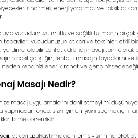
ecekleri sindirmek, enerji yaratmak ve toksik atıkları
. 
oluyla vücudumuzu mutlu ve sağlıklı tutmanın birçok yo
tedavileri, vücudunuzun atıkları ve toksinleri etkili bir
yardımcı olabilir. Lenfatik drenaj masajı tam olarak bun
ının nasıl çalıştığını, lenfatik masajın faydalarını ve il
neden kendinizi enerjik, rahat ve genç hissedeceğini
enaj Masajı Nedir?
ninize masaj uygulamalarını dahil etmeyi mi düşünüyor
yapmadan önce, sizin için en iyisini seçmek için fark
rkları bilmek önemlidir. 
sajı
, atıkları uzaklaştırmak için lenf sıvısının hareket 