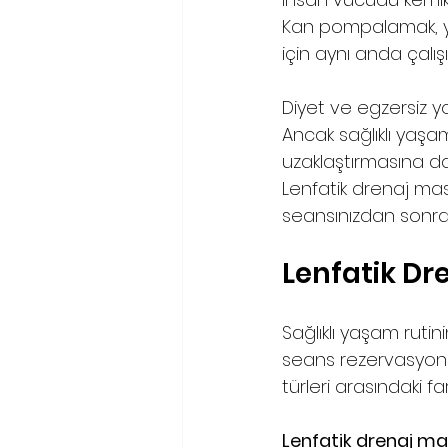
Kan pompalamak, yiy
için aynı anda çalışır
Diyet ve egzersiz y
Ancak sağlıklı yaşam 
uzaklaştırmasına da 
Lenfatik drenaj masaj
seansınızdan sonra 
Lenfatik Dr
Sağlıklı yaşam ruti
seans rezervasyonu 
türleri arasındaki fa
Lenfatik drenaj ma