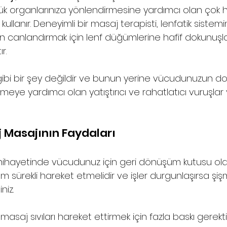
ük organlarınıza yönlendirmesine yardımcı olan çok h
 kullanır. Deneyimli bir masaj terapisti, lenfatik sistemi
en canlandırmak için lenf düğümlerine hafif dokunuşlar
r.
gibi bir şey değildir ve bunun yerine vücudunuzun do
meye yardımcı olan yatıştırıcı ve rahatlatıcı vuruşlar 
j Masajının Faydaları
, nihayetinde vücudunuz için geri dönüşüm kutusu ola
em sürekli hareket etmelidir ve işler durgunlaşırsa şişm
niz. 
k masaj sıvıları hareket ettirmek için fazla baskı gere