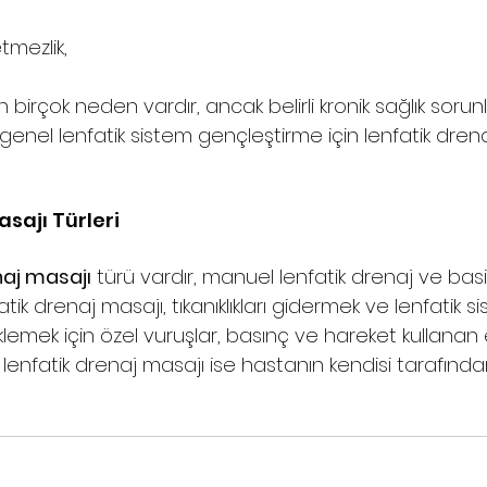
tmezlik,
birçok neden vardır, ancak belirli kronik sağlık sorunla
genel lenfatik sistem gençleştirme için lenfatik drena
sajı Türleri
naj masajı
 türü vardır, manuel lenfatik drenaj ve basit
tik drenaj masajı, tıkanıklıkları gidermek ve lenfatik si
eklemek için özel vuruşlar, basınç ve hareket kullanan e
it lenfatik drenaj masajı ise hastanın kendisi tarafından 