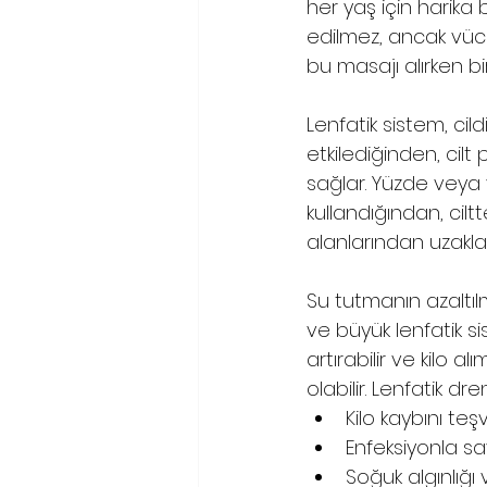
her yaş için harika b
edilmez, ancak vüc
bu masajı alırken bir 
Lenfatik sistem, ci
etkilediğinden, cilt
sağlar. Yüzde veya 
kullandığından, ciltt
alanlarından uzaklaş
Su tutmanın azaltılm
ve büyük lenfatik s
artırabilir ve kilo a
olabilir. Lenfatik dr
Kilo kaybını teş
Enfeksiyonla sa
Soğuk algınlığı 