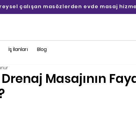
ireysel çalışan masözlerden evde masaj hizme
İş İlanları
Blog
unur
 Drenaj Masajının Fay
?