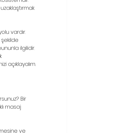
 uzaklaştırmak 
lu vardır. 
 şekilde 
unla ilgilidir. 
k 
zi açıklayalım.
sunuz? Bir 
lı masaj 
etmesine ve 