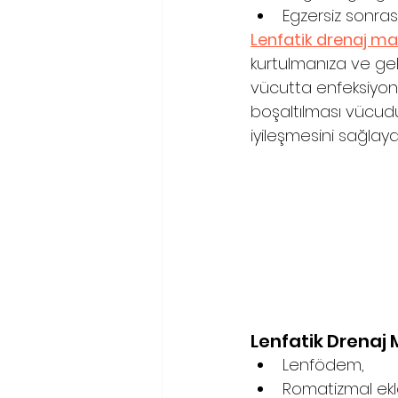
Egzersiz sonrası
Lenfatik drenaj ma
kurtulmanıza ve gel
vücutta enfeksiyona
boşaltılması vücudun
iyileşmesini sağlaya
Lenfatik Drenaj 
Lenfödem, 
Romatizmal ekle