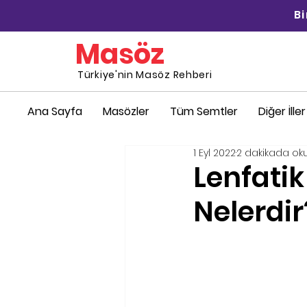
B
Masöz
Türkiye'nin Masöz Rehberi
Ana Sayfa
Masözler
Tüm Semtler
Diğer İller
1 Eyl 2022
2 dakikada ok
Lenfatik
Nelerdir