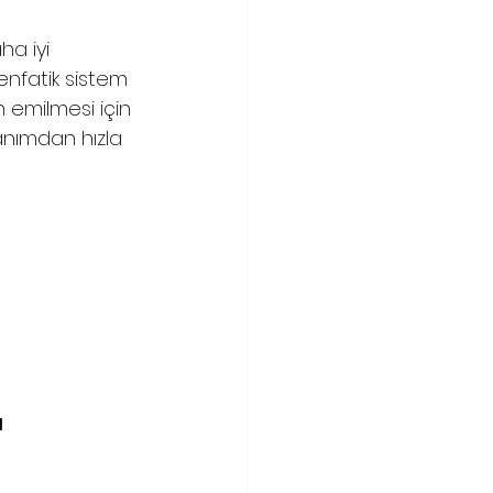
ha iyi 
enfatik sistem 
 emilmesi için 
lanımdan hızla 
ı