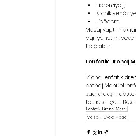
Fibromiyalji,
Kronik venöz ye
Lipödem.
Masaj yaptırmak için 
ağrı yönetimi veya 
tip olabilir. 
Lenfatik Drenaj Ma
İki ana 
lenfatik dre
drenaj. Manuel lenfa
sağlıklı akışını dest
terapisti içerir. Bas
Lenfatik Drenaj Masajı
Masaj
Evde Masaj