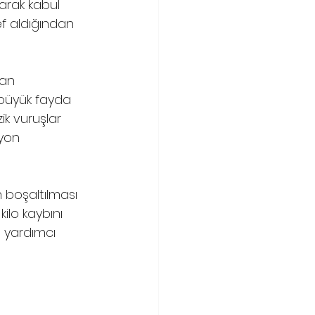
larak kabul 
f aldığından 
dan 
 büyük fayda 
ik vuruşlar 
iyon 
n boşaltılması 
ilo kaybını 
e yardımcı 