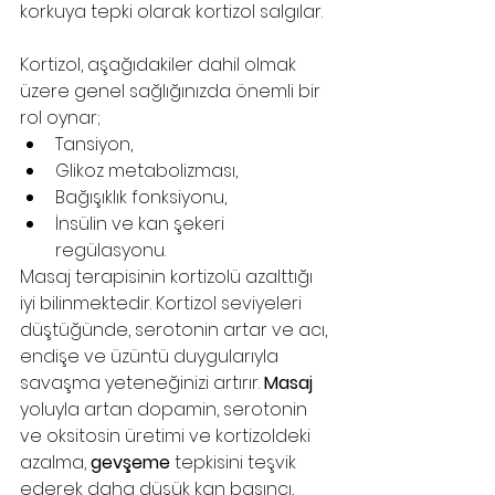
korkuya tepki olarak kortizol salgılar.
Kortizol, aşağıdakiler dahil olmak 
üzere genel sağlığınızda önemli bir 
rol oynar;
Tansiyon,
Glikoz metabolizması,
Bağışıklık fonksiyonu,
İnsülin ve kan şekeri 
regülasyonu.
Masaj terapisinin kortizolü azalttığı 
iyi bilinmektedir. Kortizol seviyeleri 
düştüğünde, serotonin artar ve acı, 
endişe ve üzüntü duygularıyla 
savaşma yeteneğinizi artırır. 
Masaj
yoluyla artan dopamin, serotonin 
ve oksitosin üretimi ve kortizoldeki 
azalma, 
gevşeme
 tepkisini teşvik 
ederek daha düşük kan basıncı, 