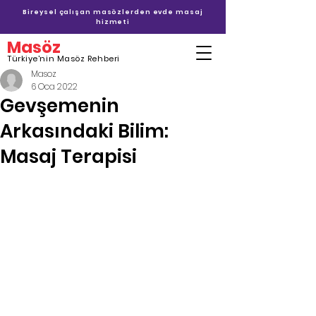
Bireysel çalışan masözlerden evde masaj
hizmeti
Masöz
Türkiye'nin Masöz Rehberi
Masoz
6 Oca 2022
Gevşemenin
Arkasındaki Bilim:
Masaj Terapisi