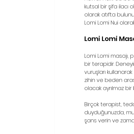
kutsal bir şifa ilac
olarak atıfta bulun
Lomi Lomi Nui olarak 
Lomi Lomi Masaj
Lomi Lomi masajı, p
bir terapidir. Dene
vuruşları kullanara
zihin ve beden ara
olacak ayrılmaz bir
Birçok terapist, ted
duyduğunuzda, muht
şans verin ve zama