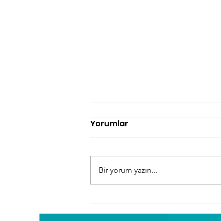
Yorumlar
Bir yorum yazın...
Kilo Kaybı İçin Neden
Masaj Kullanılır?