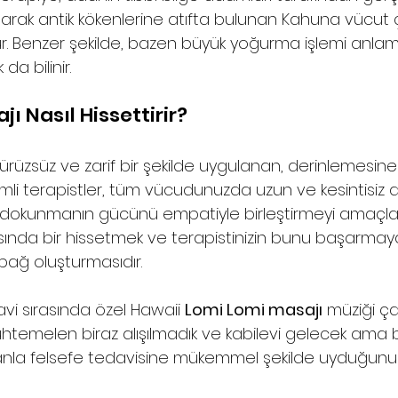
ı olarak antik kökenlerine atıfta bulunan Kahuna vücut 
ur. Benzer şekilde, bazen büyük yoğurma işlemi anla
da bilinir.
ı Nasıl Hissettirir?
ürüzsüz ve zarif bir şekilde uygulanan, derinlemesin
yimli terapistler, tüm vücudunuzda uzun ve kesintisiz
k dokunmanın gücünü empatiyle birleştirmeyi amaçlar
sında bir hissetmek ve terapistinizin bunu başarmay
 bağ oluşturmasıdır.
avi sırasında özel Hawaii 
Lomi Lomi masajı
 müziği çala
emelen biraz alışılmadık ve kabilevi gelecek ama b
nla felsefe tedavisine mükemmel şekilde uyduğunu 