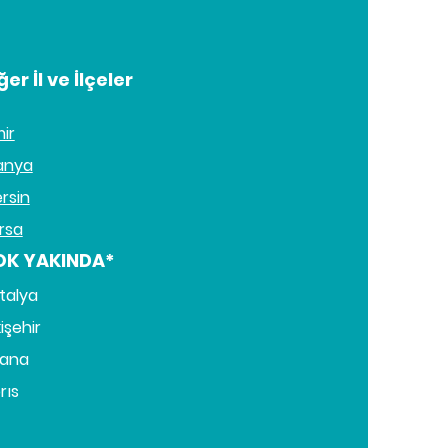
ğer İl ve İlçeler
mir
anya
rsin
rsa
OK YAKINDA*
talya
işehir
ana
rıs