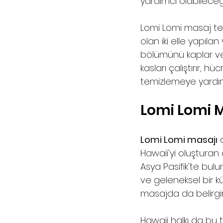
yardımcı olabilece
Lomi Lomi masaj tera
olan iki elle yapıla
bölümünü kaplar ve
kasları çalıştırır, h
temizlemeye yardım
Lomi Lomi 
Lomi Lomi masajı
 
Hawaii'yi oluşturan
Asya Pasifik'te bul
ve geleneksel bir kü
masajda da belirgin
Hawaii halkı da bu 