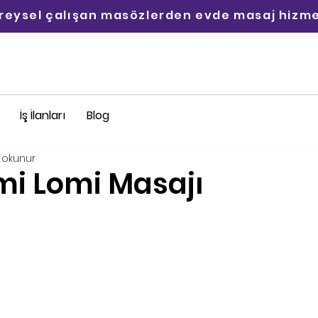
ireysel çalışan masözlerden evde masaj hizme
İş İlanları
Blog
 okunur
mi Lomi Masajı