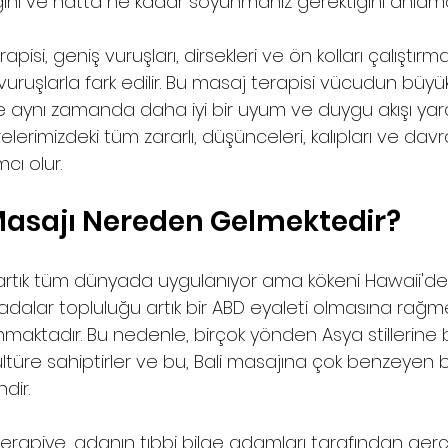
ğini ve hatta ne kadar soyunmanız gerektiğini anlam
pisi, geniş vuruşları, dirsekleri ve ön kolları çalıştır
n vuruşlarla fark edilir. Bu masaj terapisi vücudun büyük
 aynı zamanda daha iyi bir uyum ve duygu akışı yar
ücrelerimizdeki tüm zararlı, düşünceleri, kalıpları ve davra
cı olur.
Masajı Nereden Gelmektedir?
artık tüm dünyada uygulanıyor ama kökeni Hawaii'den
 adalar topluluğu artık bir ABD eyaleti olmasına rağm
unmaktadır. Bu nedenle, birçok yönden Asya stillerine
ltüre sahiptirler ve bu, Bali masajına çok benzeyen bu
dir.
terapiye, adanın tıbbi bilge adamları tarafından gerçe