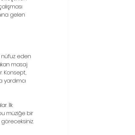
çalışması 
mına gelen 
e nüfuz eden 
 akan masaj 
. Konsept, 
a yardımcı 
r. İlk 
u müziğe bir 
göreceksiniz.