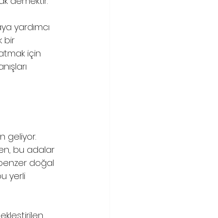
ak demektir.
maya yardımcı 
 bir 
atmak için 
nışları 
 geliyor. 
en, bu adalar 
 benzer doğal 
 yerli 
kleştirilen 