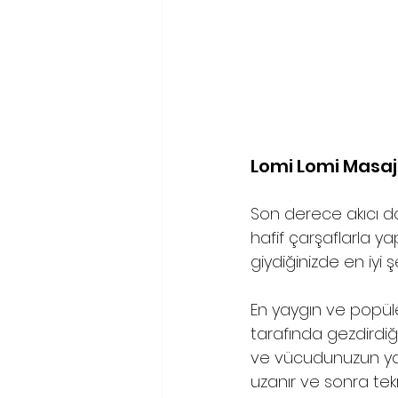
Lomi Lomi Masajı
Son derece akıcı d
hafif çarşaflarla y
giydiğinizde en iyi ş
En yaygın ve popüle
tarafında gezdirdiği
ve vücudunuzun yan
uzanır ve sonra tekr