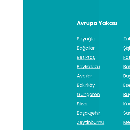
Avrupa Yakası
Beyoğlu
Ta
Bağcılar
Şişl
Beşiktaş
Fa
Beylikdüzü
Ba
Avcılar
Ba
Bakırköy
Es
Güngören
Bü
Silivri
Kü
Başakşehir
Sa
Zeytinburnu
Me