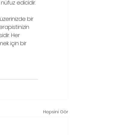
üfuz edicidir.
üzerinizde bir 
rapistinizin 
dir. Her 
ek için bir 
Hepsini Gör