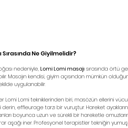
 Sırasında Ne Giyilmelidir?
oğası nedeniyle, 
Lomi Lomi masajı
 sırasında örtü gen
apılır. Masajın kendisi, giyim açısından mümkün olduğu
ekilde uygulanabilir.
r Lomi Lomi tekniklerinden biri, masözün ellerini vü
 derin, effleurage tarzı bir vuruştur. Hareket ayakları
ları boyunca uzun ve sürekli bir hareketle omuzların
ar aşağı iner. Profesyonel terapistler tekniğin yumuşa