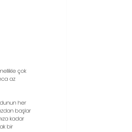
ellikle çok 
nca az 
cudunun her 
nızdan başlar 
ıza kadar 
k bir 