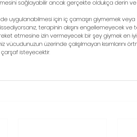
esini sağlayabilir ancak gerçekte oldukça derin ve n
 şekilde uygulanabilmesi için iç çamaşırı giymemek veya 
ssediyorsanız, terapinin akışını engellemeyecek ve te
ket etmesine izin vermeyecek bir şey giymek en iyisi
iz vücudunuzun üzerinde çalışılmayan kısımlarını örtm
 çarşaf isteyecektir.