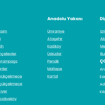
Anadolu Yakası
Di
ksim
Ümraniye
İz
i
Ataşehir
Al
tih
Kadıköy
Me
hçelievler
Üsküdar
Bu
Ç
yrampaşa
Pendik
enler
Maltepe
An
yükçekmece
Kartal
Esk
çükçekmece
Ad
rıyer
Kıb
cidiyeköy