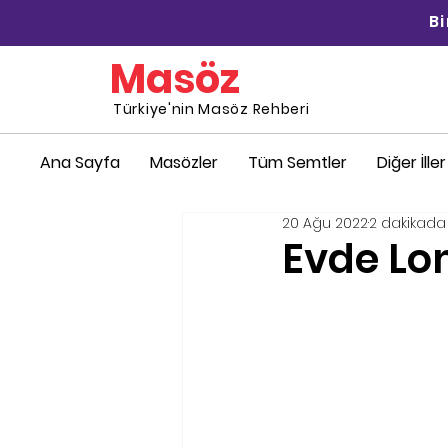
B
Masöz
Türkiye'nin Masöz Rehberi
Ana Sayfa
Masözler
Tüm Semtler
Diğer İller
20 Ağu 2022
2 dakikada
Evde Lo