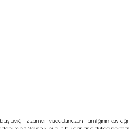
i başladığınız zaman vücudunuzun hamlığının kas ağrı
ebilirsiniz. Neyse ki bütün bu ağrılar oldukça normald