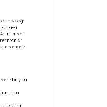
plarında ağrı 
orlamaya 
. Antrenman 
trenmanlar 
yüklenmemeniz 
nin bir yolu 
dırmadan 
arak yapın. 