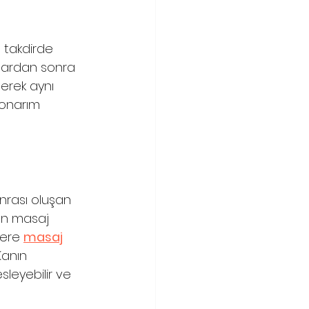
ı takdirde 
nlardan sonra 
erek aynı 
 onarım 
rası oluşan 
lan masaj 
lere 
masaj
Kanın 
sleyebilir ve 