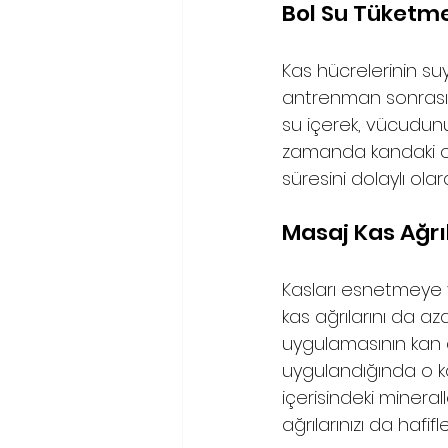
Bol Su Tüketme
Kas hücrelerinin suy
antrenman sonrasınd
su içerek, vücudunu
zamanda kandaki oksi
süresini dolaylı ola
Masaj Kas Ağrıl
Kasları esnetmeye 
kas ağrılarını da a
uygulamasının kan d
uygulandığında o ka
içerisindeki mineral
ağrılarınızı da hafiflet