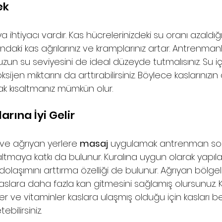
k 
a ihtiyacı vardır. Kas hücrelerinizdeki su oranı azaldığ
aki kas ağrılarınız ve kramplarınız artar. Antrenma
zun su seviyesini de ideal düzeyde tutmalısınız. Su iç
jen miktarını da arttırabilirsiniz. Böylece kaslarınızın
rak kısaltmanız mümkün olur.  
arına İyi Gelir 
ve ağrıyan yerlere 
masaj
 uygulamak antrenman son
zaltmaya katkı da bulunur. Kuralına uygun olarak yapı
olaşımını arttırma özelliği de bulunur. Ağrıyan bölge
slara daha fazla kan gitmesini sağlamış olursunuz. 
ler ve vitaminler kaslara ulaşmış olduğu için kasları be
ebilirsiniz. 