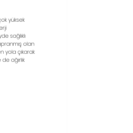
çok yüksek 
rji 
e sağlıklı 
yıpranmış olan 
en yola çıkarak 
de ağırlık 