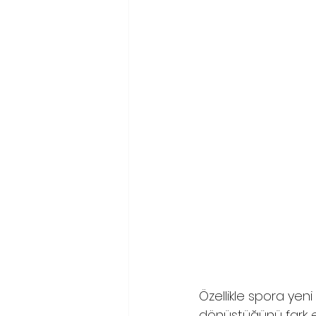
Özellikle spora yen
dönüştüğünü fark ed