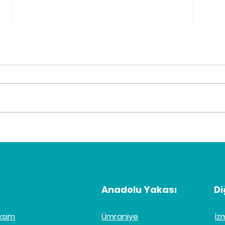
Skar Masajı Terapisi
İyil
Nedir?
Hak
Anadolu Yakası
Di
ksim
Ümraniye
İz