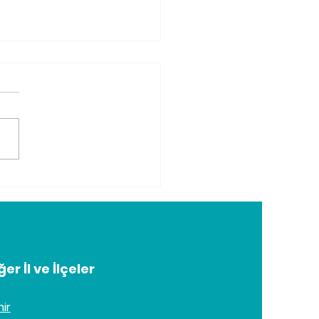
eştirici Masaj
kında Her Şey
ğer İl ve İlçeler
mir