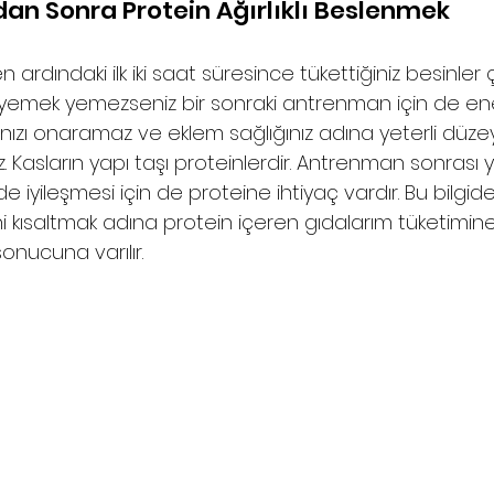
n Sonra Protein Ağırlıklı Beslenmek 
rdındaki ilk iki saat süresince tükettiğiniz besinler 
 yemek yemezseniz bir sonraki antrenman için de ene
nızı onaramaz ve eklem sağlığınız adına yeterli düzeyd
iz. Kasların yapı taşı proteinlerdir. Antrenman sonrası 
kilde iyileşmesi için de proteine ihtiyaç vardır. Bu bilgid
i kısaltmak adına protein içeren gıdalarım tüketimine 
onucuna varılır.  