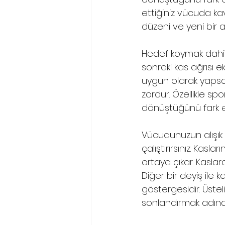
ettiğiniz vücuda kav
düzeni ve yeni bir
Hedef koymak dahi 
sonraki kas ağrısı e
uygun olarak yapsa
zordur. Özellikle s
dönüştüğünü fark ede
Vücudunuzun alışık 
çalıştırırsınız. Kasla
ortaya çıkar. Kaslar
Diğer bir deyiş ile 
göstergesidir. Üsteli
sonlandırmak adına 