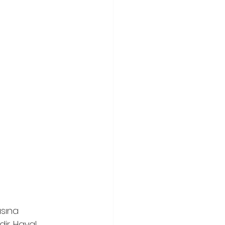
sına 
ir. Hayal 