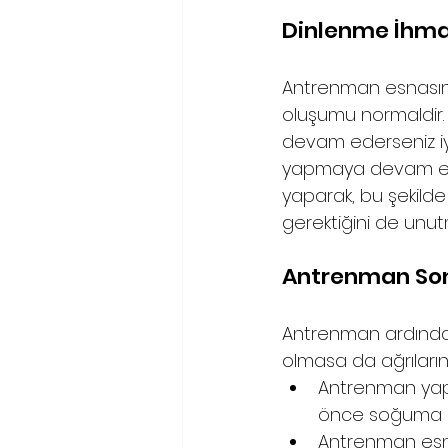
Dinlenme İhma
Antrenman esnasında
oluşumu normaldir. 
devam ederseniz iy
yapmaya devam etme
yaparak, bu şekilde d
gerektiğini de unutm
Antrenman Sonr
Antrenman ardından
olmasa da ağrıların 
Antrenman yap
önce soğuma ha
Antrenman esnas