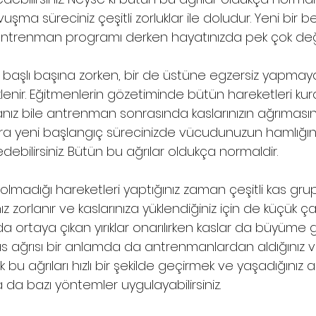
uşma süreciniz çeşitli zorluklar ile doludur. Yeni bir 
 antrenman programı derken hayatınızda pek çok deği
başlı başına zorken, bir de üstüne egzersiz yapmay
klenir. Eğitmenlerin gözetiminde bütün hareketleri kur
nız bile antrenman sonrasında kaslarınızın ağrımasın
pora yeni başlangıç sürecinizde vücudunuzun hamlığını
bilirsiniz. Bütün bu ağrılar oldukça normaldir.  
olmadığı hareketleri yaptığınız zaman çeşitli kas grup
rınız zorlanır ve kaslarınıza yüklendiğiniz için de küçük çap
da ortaya çıkan yırıklar onarılırken kaslar da büyüme g
kas ağrısı bir anlamda da antrenmanlardan aldığınız ve
k bu ağrıları hızlı bir şekilde geçirmek ve yaşadığınız ac
da bazı yöntemler uygulayabilirsiniz. 