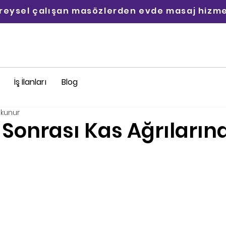
ireysel çalışan masözlerden evde masaj hizme
İş İlanları
Blog
okunur
 Sonrası Kas Ağrıların