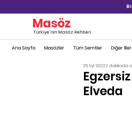
B
Masöz
Türkiye'nin Masöz Rehberi
Ana Sayfa
Masözler
Tüm Semtler
Diğer İller
25 Eyl 2022
2 dakikada 
Egzersiz
Elveda