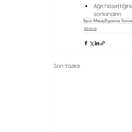
Ağrı hissettiği
sonlandırın.
Spor Masajı
Egzersiz Sonra
Masaj
Son Yazılar