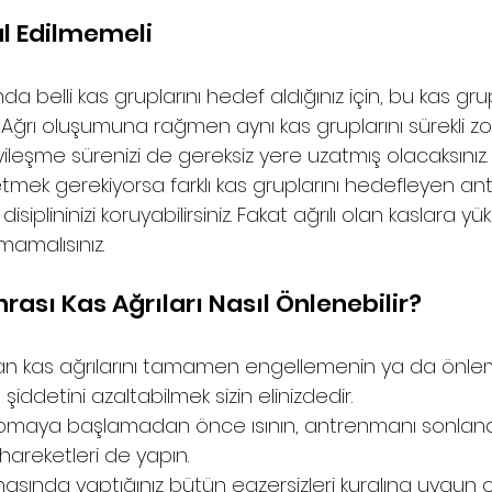
l Edilmemeli 
 belli kas gruplarını hedef aldığınız için, bu kas gru
Ağrı oluşumuna rağmen aynı kas gruplarını sürekli z
ileşme sürenizi de gereksiz yere uzatmış olacaksınız
k gerekiyorsa farklı kas gruplarını hedefleyen an
isiplininizi koruyabilirsiniz. Fakat ağrılı olan kaslara 
amalısınız.  
ası Kas Ağrıları Nasıl Önlenebilir? 
 kas ağrılarını tamamen engellemenin ya da önleme
şiddetini azaltabilmek sizin elinizdedir. 
maya başlamadan önce ısının, antrenmanı sonlan
reketleri de yapın. 
ında yaptığınız bütün egzersizleri kuralına uygun ol