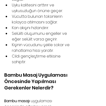
Uyku kalitesini arttırır ve 
uykusuzluğun önüne geçer.
Vücutta bulunan toksinlerin 
kolayca atılmasını sağlar.
Kan akışını hızlandırır.
Selüliti oluşumunu engeller ve 
eğer selülit varsa geçirir.
Kişinin vücudunu şekle sokar ve 
rahatlama hissi yaratır.
Cildi gençleştirme etkisine 
sahiptir.
Bambu Masaj Uygulaması 
Öncesinde Yapılması 
Gerekenler Nelerdir?
Bambu masajı
 uygulaması 