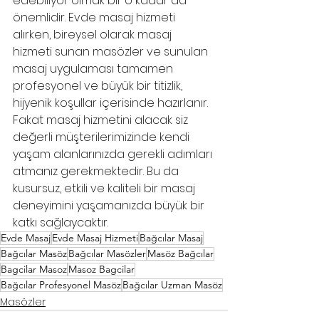
edebiliyor olmak bir o kadar da 
önemlidir. Evde masaj hizmeti 
alırken, bireysel olarak masaj 
hizmeti sunan masözler ve sunulan 
masaj uygulaması tamamen 
profesyonel ve büyük bir titizlik, 
hijyenik koşullar içerisinde hazırlanır. 
Fakat masaj hizmetini alacak siz 
değerli müşterilerimizinde kendi 
yaşam alanlarınızda gerekli adımları 
atmanız gerekmektedir. Bu da 
kusursuz, etkili ve kaliteli bir masaj 
deneyimini yaşamanızda büyük bir 
katkı sağlaycaktır.
Evde Masaj
Evde Masaj Hizmeti
Bağcılar Masaj
Bağcılar Masöz
Bağcılar Masözler
Masöz Bağcılar
Bagcilar Masoz
Masoz Bagcilar
Bağcılar Profesyonel Masöz
Bağcılar Uzman Masöz
Masözler