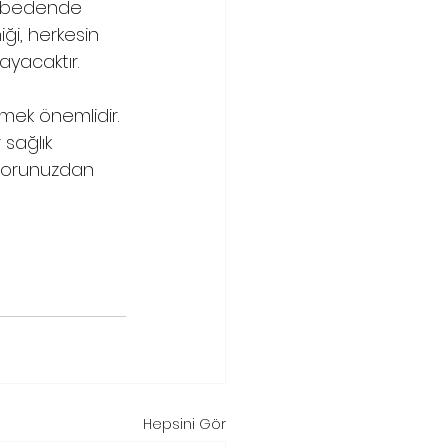
em bedende 
ği, herkesin 
ayacaktır.
tmek önemlidir. 
sağlık 
ktorunuzdan 
Hepsini Gör