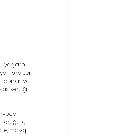
u yağların 
yanı sıra son 
endonları ve 
as sertliği 
urveda 
 olduğu için 
kte, masaj 