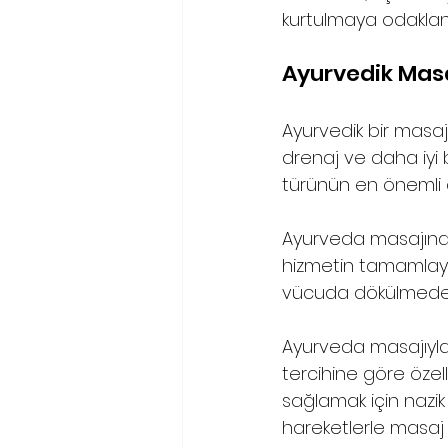
kurtulmaya odaklanı
Ayurvedik Masa
Ayurvedik bir masaj
drenaj ve daha iyi b
türünün en önemli a
Ayurveda masajında ​​
hizmetin tamamlayıcı
vücuda dökülmeden ön
Ayurveda masajıyla i
tercihine göre özell
sağlamak için nazik
hareketlerle masaj 