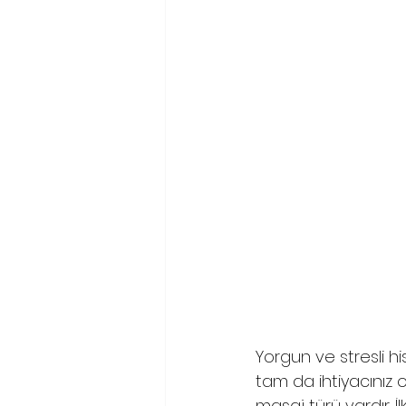
Yorgun ve stresli h
tam da ihtiyacınız ol
masaj türü vardır. İ