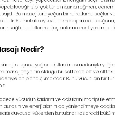
yapabileceğiniz birçok tür olmasına rağmen, denemek
sajıdır. Bu masaj türü yoğun bir rahatlama sağlar ve
apılabilir. Bu makale ayurveda masajının ne olduğuna,
arın sağlık hedeflerine ulaşmalarına nasıl yardımcı o
asajı Nedir?
 süreçte uçucu yağların kullanılması nedeniyle yağ m
arklı masaj çeşidinin olduğu bir sektörde cilt ve alttaki 
nedeniyle ön plana çıkmaktadır. Bunu vücut için bir tür
iz.
sadece vücudun kaslarını ve dokularını manipüle etm
n aurasını ve enerji alanını da yönlendirmeye odaklan
taşıdığı duygusal yüklerden kurtularak kaslardaki bükü