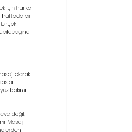
 için harika 
 haftada bir 
 birçok 
labileceğine 
asajı olarak 
kaslar 
 yüz bakımı 
eye değil, 
ır. Masaj 
lmelerden 