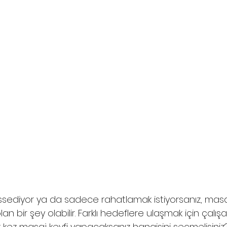
issediyor ya da sadece rahatlamak istiyorsanız, mas
an bir şey olabilir. Farklı hedeflere ulaşmak için çalış
lk kez masaj keyfi yapacaksanız hangisini seçmelisiniz