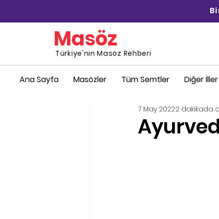
B
Masöz
Türkiye'nin Masöz Rehberi
Ana Sayfa
Masözler
Tüm Semtler
Diğer İller
7 May 2022
2 dakikada 
Ayurved