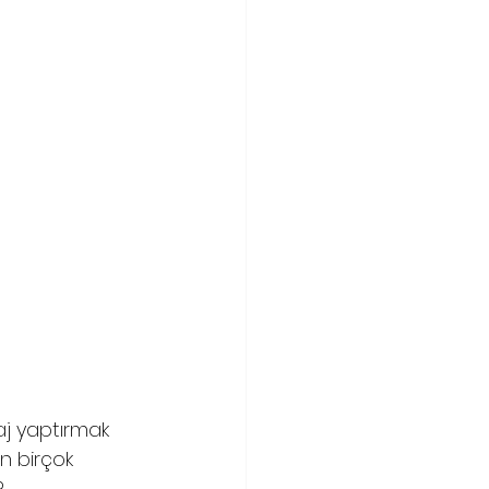
aj yaptırmak 
an birçok 
?