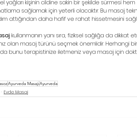
el yağları kişinin cildine sakin bir şekilde sürmesi h
tlama sağlamak için yeterli olacaktır. Bu masaj tekni
 adım attığından daha hafif ve rahat hissetmesini sağl
saj
 kullanmanın yanı sıra, fiziksel sağlığa da dikkat e
nız olan masaj türünü seçmek önemlidir. Herhangi bir 
da bunu terapistinize iletmeniz veya masaj için do
asoz
Ayurveda Masajı
Ayurveda
Evde Masaj