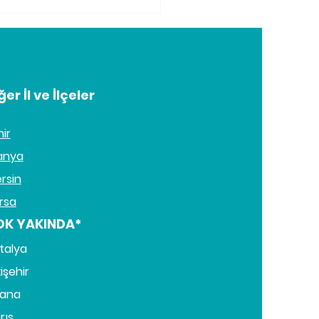
eştirici Masaj
kında Her Şey
ğer İl ve İlçeler
mir
anya
rsin
rsa
OK YAKINDA*
talya
işehir
ana
rıs