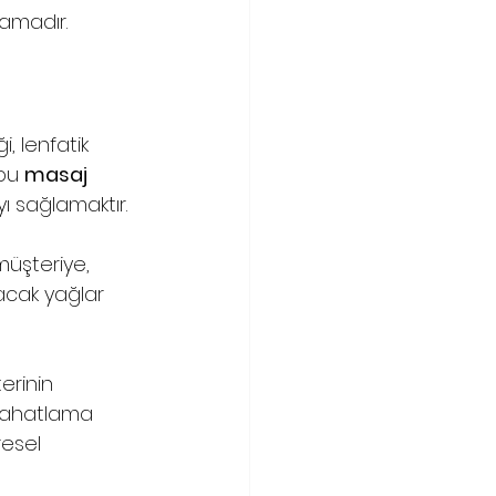
lamadır.
 lenfatik 
bu 
masaj
 sağlamaktır. 
 müşteriye, 
lacak yağlar 
erinin 
 rahatlama 
esel 