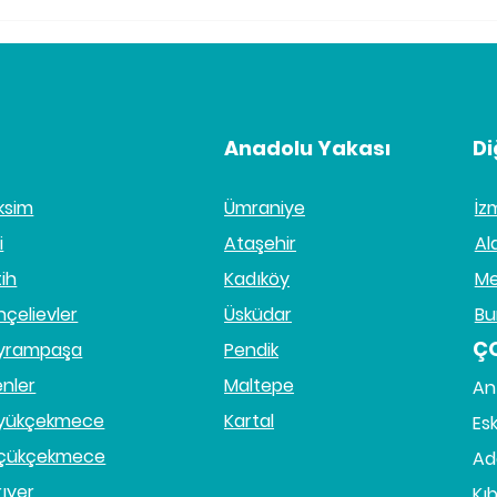
Skar Masajı Terapisi
İyil
Nedir?
Hak
Anadolu Yakası
Di
ksim
Ümraniye
İz
i
Ataşehir
Al
tih
Kadıköy
Me
hçelievler
Üsküdar
Bu
Ç
yrampaşa
Pendik
enler
Maltepe
An
yükçekmece
Kartal
Esk
çükçekmece
Ad
rıyer
Kıb