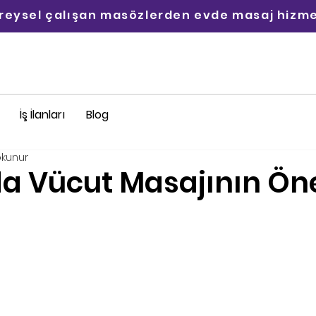
ireysel çalışan masözlerden evde masaj hizme
İş İlanları
Blog
okunur
a Vücut Masajının Ön