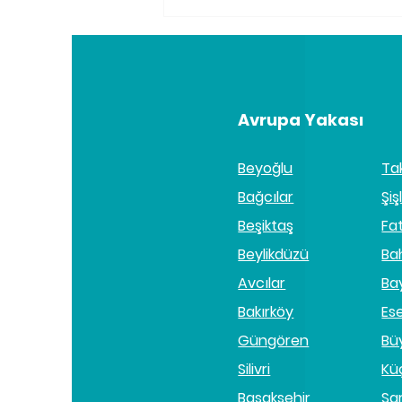
Kilo Kaybı İçin Neden
Masaj Kullanılır?
Avrupa Yakası
Beyoğlu
Ta
Bağcılar
Şişl
Beşiktaş
Fa
Beylikdüzü
Ba
Avcılar
Ba
Bakırköy
Es
Güngören
Bü
Silivri
Kü
Başakşehir
Sa