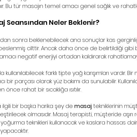
r. Bu tür masajın temel amacı genel sağlık ve rahat
j Seansından Neler Beklenir? 
dan sonra beklenebilecek ana sonuçlar kas gerginliği,
eslenmiş cilttir. Ancak daha önce de belirtildiği gibi 
macı negatif enerjiyi ortadan kaldırarak rahatlamayı
kullanılabilecek farklı tipte yağ karışımları vardır. Bir
 bir parçası olarak yüz bakımı da sunulabilir. Kullanı
ce rahat bir sıcaklığa ısıtılır.
lgili bir başka harika şey de 
masaj
 tekniklerinin müşt
eştirilecek olmasıdır. Masaj terapisti, müşteride aşırı
 yoğurma teknikleri kullanacak ve kaslara hassas dair
yapacaktır.