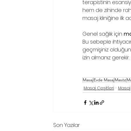
terapistinin esansiy
hem de zihinde raha
masaj kliniğine ilk
Genel sağlık için 
ma
Bu sebeple ihtiyacı
geçmişiniz olduğun
izin almanız gerekir.
Masaj
Evde Masaj
Masöz
M
Masaj Çeşitleri
Masaj
Son Yazılar