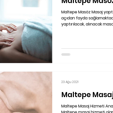
Maltepe Masö
Maltepe Masöz Masaj yaptırm
açıdan fayda sağlamaktadı
yaptırılacak, alınacak masaj
23 Ağu 2021
Maltepe Masaj
Maltepe Masaj Hizmeti Ana
Maltepe masaj hizmeti olarak