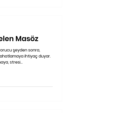
elen Masöz
 yorucu şeyden sonra,
rahatlamaya ihtiyaç duyar.
ya, stresi...