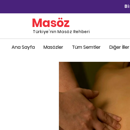
B
Masöz
Türkiye'nin Masöz Rehberi
Ana Sayfa
Masözler
Tüm Semtler
Diğer İller