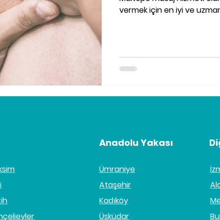
vermek için en iyi ve uzman
Anadolu Yakası
Di
ksim
Ümraniye
İz
i
Ataşehir
Al
tih
Kadıköy
Me
hçelievler
Üsküdar
Bu