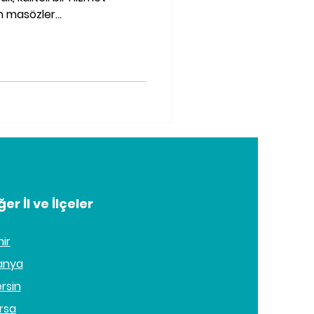
 masözler...
ğer İl ve İlçeler
mir
anya
rsin
rsa