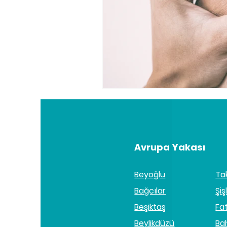
Avrupa Yakası
Beyoğlu
Ta
Bağcılar
Şişl
Beşiktaş
Fa
Beylikdüzü
Ba