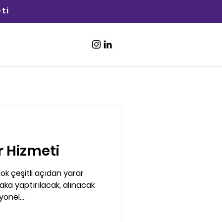
ti
Ücretsiz İlan
Ver
 Hizmeti
çok çeşitli açıdan yarar
ka yaptırılacak, alınacak
onel...