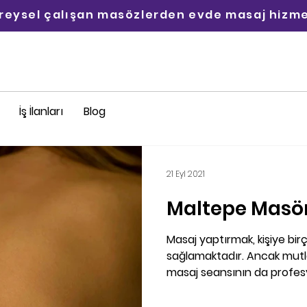
ireysel çalışan masözlerden evde masaj hizme
İş İlanları
Blog
21 Eyl 2021
Maltepe Masör
Masaj yaptırmak, kişiye bir
sağlamaktadır. Ancak mutla
masaj seansının da profesy